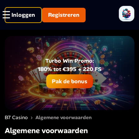
Inloggen
Registreren
Turbo Win Promo:
180% tot €395 + 220 FS
Pak de bonus
›
B7 Casino
Algemene voorwaarden
Algemene voorwaarden