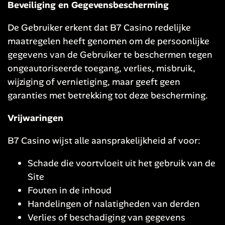
Beveiliging en Gegevensbescherming
De Gebruiker erkent dat B7 Casino redelijke
maatregelen heeft genomen om de persoonlijke
gegevens van de Gebruiker te beschermen tegen
ongeautoriseerde toegang, verlies, misbruik,
wijziging of vernietiging, maar geeft geen
garanties met betrekking tot deze bescherming.
Vrijwaringen
B7 Casino wijst alle aansprakelijkheid af voor:
Schade die voortvloeit uit het gebruik van de
Site
Fouten in de inhoud
Handelingen of nalatigheden van derden
Verlies of beschadiging van gegevens