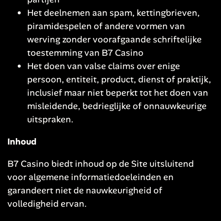
Het deelnemen aan spam, kettingbrieven,
piramidespelen of andere vormen van
werving zonder voorafgaande schriftelijke
toestemming van B7 Casino
Het doen van valse claims over enige
persoon, entiteit, product, dienst of praktijk,
inclusief maar niet beperkt tot het doen van
misleidende, bedrieglijke of onnauwkeurige
uitspraken.
Inhoud
B7 Casino biedt inhoud op de Site uitsluitend
voor algemene informatiedoeleinden en
garandeert niet de nauwkeurigheid of
volledigheid ervan.