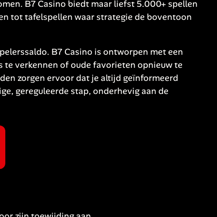
en. B7 Casino biedt maar liefst 5.000+ spellen
den tot tafelspellen waar strategie de boventoon
spelerssaldo. B7 Casino is ontworpen met een
s te verkennen of oude favorieten opnieuw te
den zorgen ervoor dat je altijd geïnformeerd
ilige, gereguleerde stap, onderhevig aan de
or zijn toewijding aan