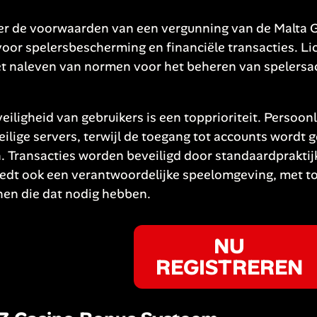
der de voorwaarden van een vergunning van de Malta 
or spelersbescherming en financiële transacties. Lic
et naleven van normen voor het beheren van spelers
iligheid van gebruikers is een topprioriteit. Persoo
lige servers, terwijl de toegang tot accounts wordt 
. Transacties worden beveiligd door standaardpraktijk
iedt ook een verantwoordelijke speelomgeving, met t
enen die dat nodig hebben.
NU
REGISTREREN