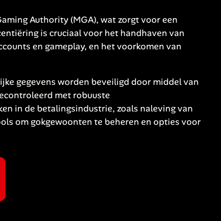
Gaming Authority (MGA), wat zorgt voor een
entiëring is cruciaal voor het handhaven van
accounts en gameplay, en het voorkomen van
nlijke gegevens worden beveiligd door middel van
gecontroleerd met robuuste
en in de betalingsindustrie, zoals naleving van
ools om gokgewoonten te beheren en opties voor