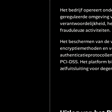
Het bedrijf opereert on
gereguleerde omgeving vo
verantwoordelijkheid, h
frauduleuze activiteiten.
Het beschermen van de ve
encryptiemethoden en vei
authenticatieprotocollen
PCI-DSS. Het platform b
zelfuitsluiting voor deg