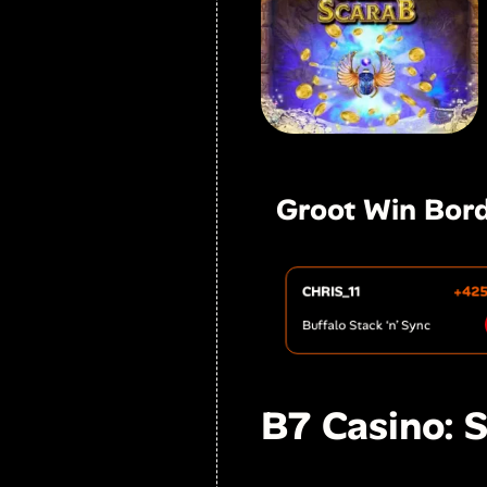
Groot Win Bor
CHRIS_11
+42
Buffalo Stack ‘n’ Sync
B7 Casino: S