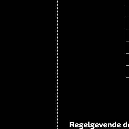
Regelgevende de