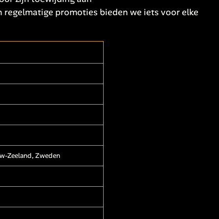
n regelmatige promoties bieden we iets voor elke
euw-Zeeland, Zweden