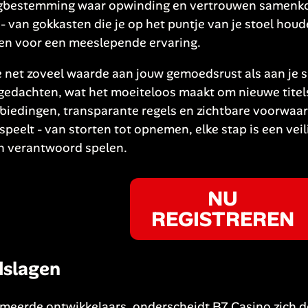
gbestemming waar opwinding en vertrouwen samenkom
- van gokkasten die je op het puntje van je stoel hou
llen voor een meeslepende ervaring.
e net zoveel waarde aan jouw gemoedsrust als aan je 
 gedachten, wat het moeiteloos maakt om nieuwe titel
biedingen, transparante regels en zichtbare voorwaar
 speelt - van storten tot opnemen, elke stap is een ve
n verantwoord spelen.
NU
REGISTREREN
dslagen
eerde ontwikkelaars, onderscheidt B7 Casino zich do