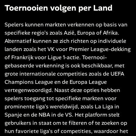
Toernooien volgen per Land
Spelers kunnen markten verkennen op basis van
specifieke regio's zoals Azië, Europa of Afrika.
Alternatief kunnen ze zich richten op individuele
landen zoals het VK voor Premier League-dekking
of Frankrijk voor Ligue 1-actie. Toernooi-
gebaseerde verkenning is ook beschikbaar, met
grote internationale competities zoals de UEFA
Champions League en de Europa League
vertegenwoordigd. Naast deze opties hebben
spelers toegang tot specifieke markten voor
prominente liga's wereldwijd, zoals La Liga in
Spanje en de NBA in de VS. Het platform stelt
gebruikers in staat om te filteren of te zoeken op
hun favoriete liga's of competities, waardoor het