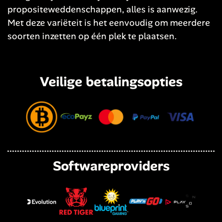
propositeweddenschappen, alles is aanwezig.
Met deze variëteit is het eenvoudig om meerdere
soorten inzetten op één plek te plaatsen.
Veilige betalingsopties
Softwareproviders