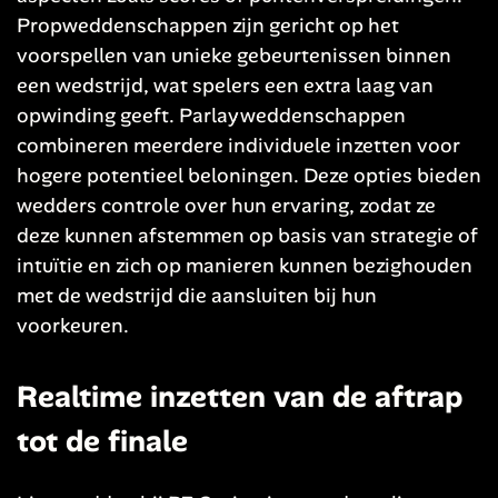
Propweddenschappen zijn gericht op het
voorspellen van unieke gebeurtenissen binnen
een wedstrijd, wat spelers een extra laag van
opwinding geeft. Parlayweddenschappen
combineren meerdere individuele inzetten voor
hogere potentieel beloningen. Deze opties bieden
wedders controle over hun ervaring, zodat ze
deze kunnen afstemmen op basis van strategie of
intuïtie en zich op manieren kunnen bezighouden
met de wedstrijd die aansluiten bij hun
voorkeuren.
Realtime inzetten van de aftrap
tot de finale