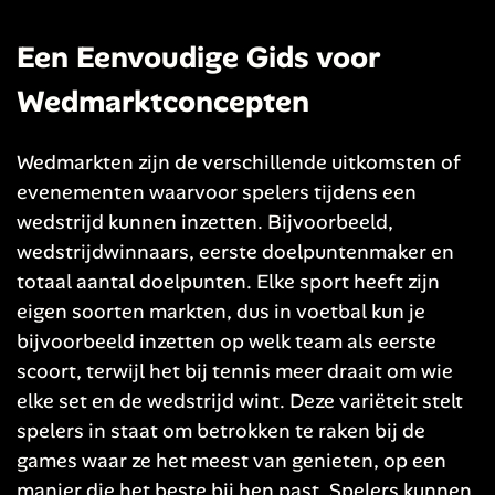
Een Eenvoudige Gids voor
Wedmarktconcepten
Wedmarkten zijn de verschillende uitkomsten of
evenementen waarvoor spelers tijdens een
wedstrijd kunnen inzetten. Bijvoorbeeld,
wedstrijdwinnaars, eerste doelpuntenmaker en
totaal aantal doelpunten. Elke sport heeft zijn
eigen soorten markten, dus in voetbal kun je
bijvoorbeeld inzetten op welk team als eerste
scoort, terwijl het bij tennis meer draait om wie
elke set en de wedstrijd wint. Deze variëteit stelt
spelers in staat om betrokken te raken bij de
games waar ze het meest van genieten, op een
manier die het beste bij hen past. Spelers kunnen