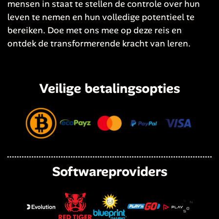
mensen in staat te stellen de controle over hun
leven te nemen en hun volledige potentieel te
bereiken. Doe met ons mee op deze reis en
ontdek de transformerende kracht van leren.
Veilige betalingsopties
Softwareproviders