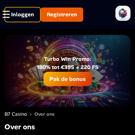
Inloggen
Registreren
Turbo Win Promo:
180% tot €395 + 220 FS
Pak de bonus
›
B7 Casino
Over ons
Over ons