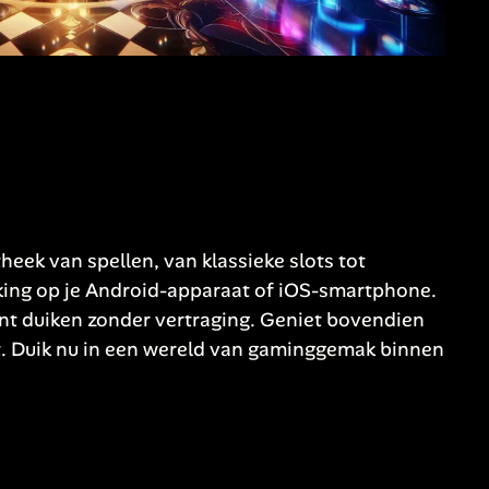
eek van spellen, van klassieke slots tot
king op je Android-apparaat of iOS-smartphone.
unt duiken zonder vertraging. Geniet bovendien
ft. Duik nu in een wereld van gaminggemak binnen