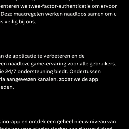
enteren we twee-factor-authenticatie om ervoor
t. Deze maatregelen werken naadloos samen om u
 veilig bij ons.
 de applicatie te verbeteren en de
een naadloze game-ervaring voor alle gebruikers.
die 24/7 ondersteuning biedt. Ondertussen
via aangewezen kanalen, zodat we de app
ieden.
asino-app en ontdek een geheel nieuw niveau van