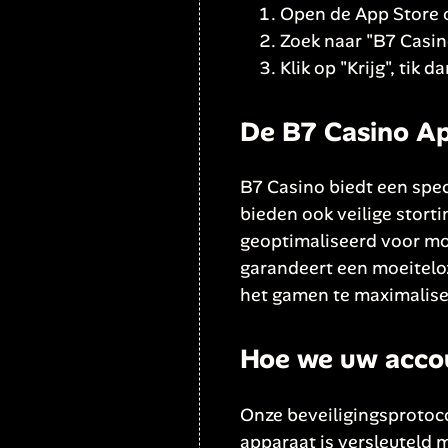
Open de App Store o
Zoek naar "B7 Casino
Klik op "Krijg", tik
De B7 Casino Ap
B7 Casino biedt een spec
bieden ook veilige stort
geoptimaliseerd voor mo
garandeert een moeiteloz
het gamen te maximalise
Hoe we uw accou
Onze beveiligingsprotoc
apparaat is versleuteld 