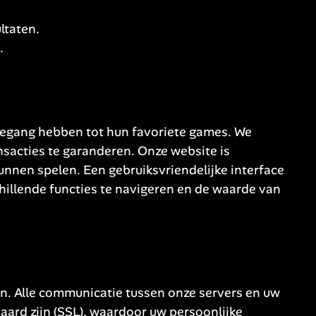
ltaten.
.
toegang hebben tot hun favoriete games. We
nsacties te garanderen. Onze website is
nnen spelen. Een gebruiksvriendelijke interface
hillende functies te navigeren en de waarde van
n. Alle communicatie tussen onze servers en uw
aard zijn (SSL), waardoor uw persoonlijke