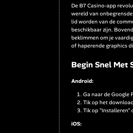
De B7 Casino-app revolut
wereld van onbegrensde 
lid worden van de commun
beschikbaar zijn. Bovend
beklimmen om je vaardigh
of haperende graphics d
Begin Snel Met 
Android:
Ga naar de Google P
Tik op het downloa
Tik op "Installeren
iOS: