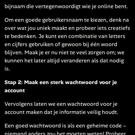
bijnaam die vertegenwoordigt wie je online bent.
Om een goede gebruikersnaam te kiezen, denk na
over wat jou uniek maakt en probeer iets creatiefs
te bedenken. Je kunt een combinatie van letters
en cijfers gebruiken of gewoon bij één woord
blijven. Maak je er nu niet te veel zorgen om; we
kunnen het later altijd veranderen als dat nodig
is.
Stap 2: Maak een sterk wachtwoord voor je
account
Vervolgens laten we een wachtwoord voor je
account maken dat je informatie veilig houdt.
Een goed wachtwoord is als een geheime code –
niemand anders zou het moeten weten! Probeer