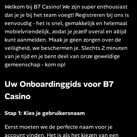
Welkom bij B7 Casino! We zijn super enthousiast
dat je je bij het team voegt! Registreren bij ons is
eenvoudig - het is snel, gemakkelijk en helemaal
mobielvriendelijk, zodat je jezelf overal en altijd
kunt aanmelden. Maak je geen zorgen over de
veiligheid, we beschermen je. Slechts 2 minuten
van je tijd en je bent deel van onze geweldige
gemeenschap - kom op!
Uw Onboardinggids voor B7
Casino
Stap 1: Kies je gebruikersnaam
Eerst moeten we de perfecte naam voor je
account vinden. Het is als het kiezen van een