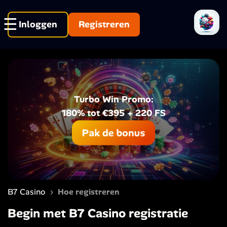
Inloggen
Registreren
Turbo Win Promo:
180% tot €395 + 220 FS
Pak de bonus
›
B7 Casino
Hoe registreren
Begin met B7 Casino registratie