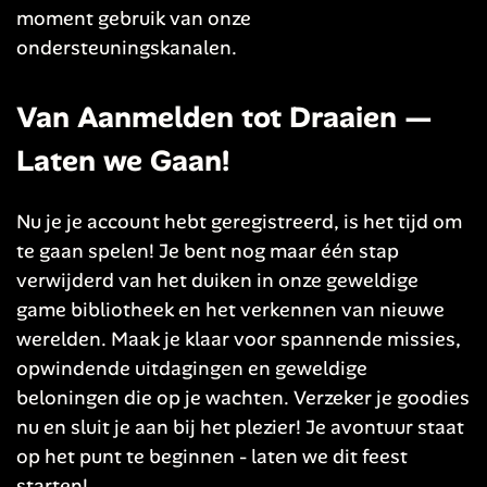
moment gebruik van onze
ondersteuningskanalen.
Van Aanmelden tot Draaien —
Laten we Gaan!
Nu je je account hebt geregistreerd, is het tijd om
te gaan spelen! Je bent nog maar één stap
verwijderd van het duiken in onze geweldige
game bibliotheek en het verkennen van nieuwe
werelden. Maak je klaar voor spannende missies,
opwindende uitdagingen en geweldige
beloningen die op je wachten. Verzeker je goodies
nu en sluit je aan bij het plezier! Je avontuur staat
op het punt te beginnen - laten we dit feest
starten!