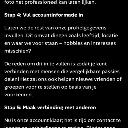
foto het professioneel kan laten lijken.
Stap 4: Vul accountinformatie in
Laten we de rest van onze profielgegevens
invullen. Dit omvat dingen zoals leeftijd, locatie
en waar we voor staan – hobbies en interesses
misschien?
De reden om dit in te vullen is zodat je kunt
verbinden met mensen die vergelijkbare passies
delen! Het zal ons ook helpen nieuwe vrienden of
groepen voor te stellen op basis van je
voorkeuren.
Stap 5: Maak verbinding met anderen
Nu is onze account klaar; het is tijd om contact te