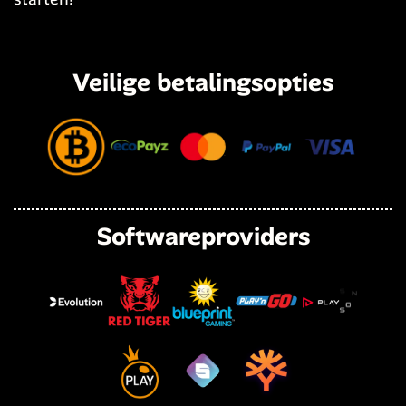
Veilige betalingsopties
Softwareproviders