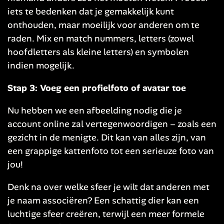
iets te bedenken dat je gemakkelijk kunt
onthouden, maar moeilijk voor anderen om te
raden. Mix en match nummers, letters (zowel
hoofdletters als kleine letters) en symbolen
indien mogelijk.
Stap 3: Voeg een profielfoto of avatar toe
Nu hebben we een afbeelding nodig die je
account online zal vertegenwoordigen – zoals een
gezicht in de menigte. Dit kan van alles zijn, van
een grappige kattenfoto tot een serieuze foto van
jou!
Denk na over welke sfeer je wilt dat anderen met
je naam associëren? Een schattig dier kan een
luchtige sfeer creëren, terwijl een meer formele