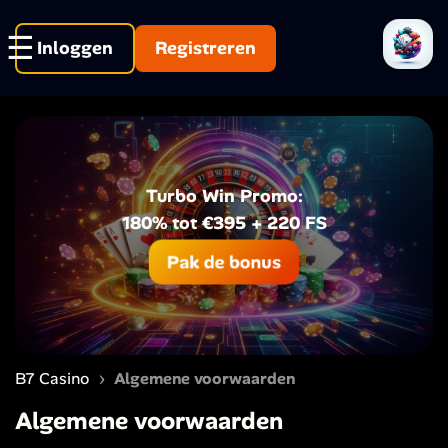
Inloggen
Registreren
Turbo Win Promo:
180% tot €395 + 220 FS
Pak de bonus
›
B7 Casino
Algemene voorwaarden
Algemene voorwaarden