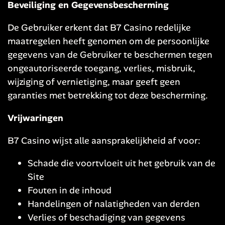
Beveiliging en Gegevensbescherming
De Gebruiker erkent dat B7 Casino redelijke
maatregelen heeft genomen om de persoonlijke
gegevens van de Gebruiker te beschermen tegen
ongeautoriseerde toegang, verlies, misbruik,
wijziging of vernietiging, maar geeft geen
garanties met betrekking tot deze bescherming.
Vrijwaringen
B7 Casino wijst alle aansprakelijkheid af voor:
Schade die voortvloeit uit het gebruik van de
Site
Fouten in de inhoud
Handelingen of nalatigheden van derden
Verlies of beschadiging van gegevens