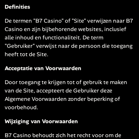
Definities
De termen "B7 Casino" of "Site" verwijzen naar B7
Casino en zijn bijbehorende websites, inclusief
alle inhoud en functionaliteit. De term
"Gebruiker" verwijst naar de persoon die toegang
heeft tot de Site.
Acceptatie van Voorwaarden
Door toegang te krijgen tot of gebruik te maken
van de Site, accepteert de Gebruiker deze
Algemene Voorwaarden zonder beperking of
voorbehoud.
Wijziging van Voorwaarden
B7 Casino behoudt zich het recht voor om de