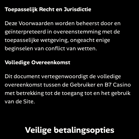
Toepasselijk Recht en Jurisdictie
Deze Voorwaarden worden beheerst door en
geïnterpreteerd in overeenstemming met de
toepasselijke wetgeving, ongeacht enige
beginselen van conflict van wetten.
Volledige Overeenkomst
Dit document vertegenwoordigt de volledige
overeenkomst tussen de Gebruiker en B7 Casino
met betrekking tot de toegang tot en het gebruik
van de Site.
Veilige betalingsopties